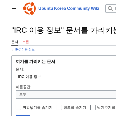
본
문
Ubuntu Korea Community Wiki
사이드바 토글
으
로
이
"IRC 이용 정보" 문서를 가리
동
문서
토론
←
IRC 이용 정보
여기를 가리키는 문서
문서:
이름공간:
모두
끼워넣기를 숨기기
링크를 숨기기
넘겨주기를